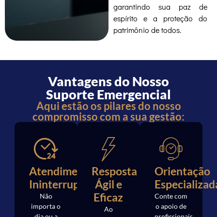
garantindo sua paz de
espírito e a proteção do
patrimônio de todos.
Vantagens do Nosso
Suporte Emergencial
Aqui estão os pilares do nosso
compromisso com a sua gestão:
Atendimento
Resposta
Orientação
Ininterrupto
Ágil e
Especializad
Eficaz
Não
Conte com
importa o
o apoio de
Ao
dia ou a
profissionais