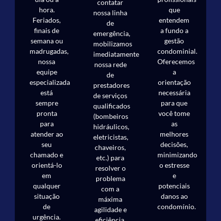
contatar
hora.
que
nossa linha
Feriados,
entendem
de
finais de
a fundo a
emergência,
semana ou
gestão
mobilizamos
madrugadas,
condominial.
imediatamente
nossa
Oferecemos
nossa rede
equipe
a
de
especializada
orientação
prestadores
está
necessária
de serviços
sempre
para que
qualificados
pronta
você tome
(bombeiros
para
as
hidráulicos,
atender ao
melhores
eletricistas,
seu
decisões,
chaveiros,
chamado e
minimizando
etc.) para
orientá-lo
o estresse
resolver o
em
e
problema
qualquer
potenciais
com a
situação
danos ao
máxima
de
condomínio.
agilidade e
urgência.
eficiência.