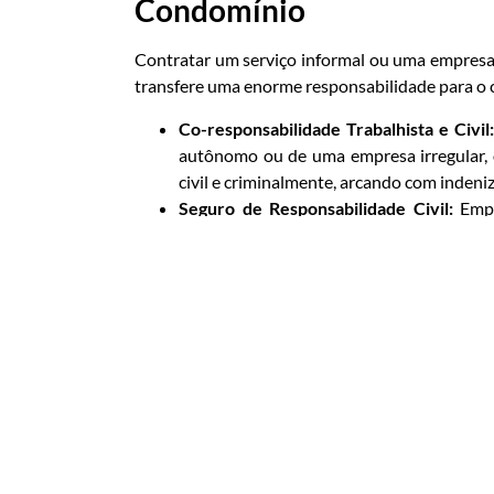
Condomínio
Contratar um serviço informal ou uma empresa
transfere uma enorme responsabilidade para o
Co-responsabilidade Trabalhista e Civil:
autônomo ou de uma empresa irregular, 
civil e criminalmente, arcando com indeniz
Seguro de Responsabilidade Civil:
Empr
cobrem danos a terceiros e acidentes d
tranquilidade para a sua gestão.
Documentação em Dia:
Elas fornecem 
Responsabilidade Técnica (ART), que co
profissional habilitado.
4. Valorização do Imó
Investimento
No final das contas, a limpeza da fachada é um