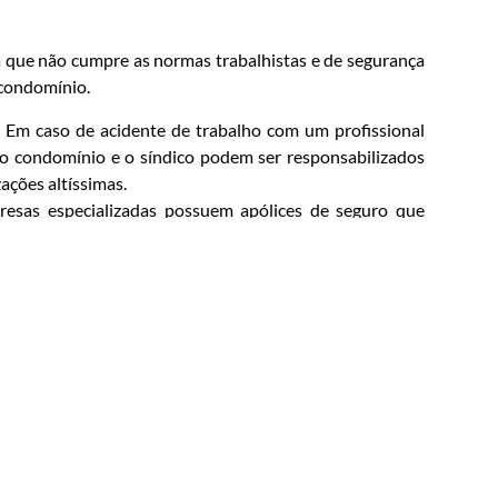
 que não cumpre as normas trabalhistas e de segurança
 condomínio.
Em caso de acidente de trabalho com um profissional
o condomínio e o síndico podem ser responsabilizados
ações altíssimas.
esas especializadas possuem apólices de seguro que
e trabalho, oferecendo uma camada extra de proteção e
toda a documentação necessária, como a Anotação de
mprova que o serviço está sendo supervisionado por um
vel: O Retorno Visível do
 investimento direto no patrimônio de cada condômino.