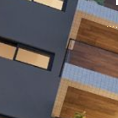
Início
»